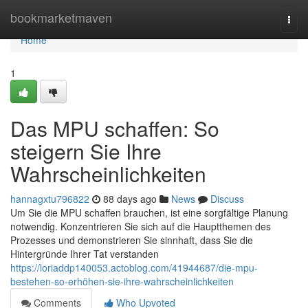
Home
bookmarketmaven
Togg
navi
Home
1
Das MPU schaffen: So
steigern Sie Ihre
Wahrscheinlichkeiten
hannagxtu796822
88 days ago
News
Discuss
Um Sie die MPU schaffen brauchen, ist eine sorgfältige Planung
notwendig. Konzentrieren Sie sich auf die Hauptthemen des
Prozesses und demonstrieren Sie sinnhaft, dass Sie die
Hintergründe Ihrer Tat verstanden
https://loriaddp140053.actoblog.com/41944687/die-mpu-
bestehen-so-erhöhen-sie-ihre-wahrscheinlichkeiten
Comments
Who Upvoted