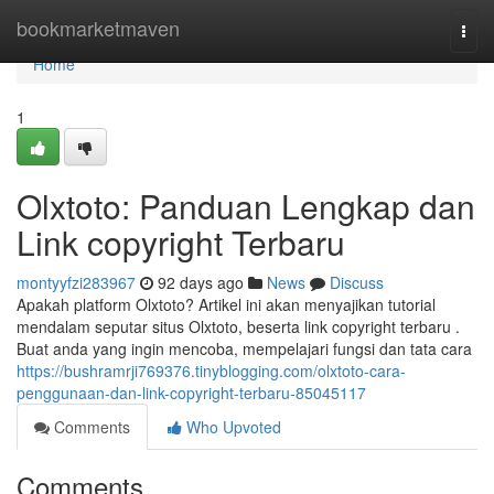
Home
bookmarketmaven
Togg
navi
Home
1
Olxtoto: Panduan Lengkap dan
Link copyright Terbaru
montyyfzi283967
92 days ago
News
Discuss
Apakah platform Olxtoto? Artikel ini akan menyajikan tutorial
mendalam seputar situs Olxtoto, beserta link copyright terbaru .
Buat anda yang ingin mencoba, mempelajari fungsi dan tata cara
https://bushramrji769376.tinyblogging.com/olxtoto-cara-
penggunaan-dan-link-copyright-terbaru-85045117
Comments
Who Upvoted
Comments