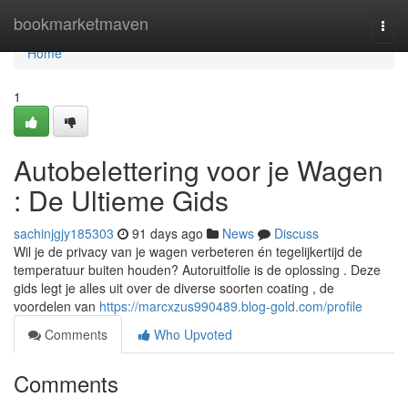
Home
bookmarketmaven
Togg
navi
Home
1
Autobelettering voor je Wagen
: De Ultieme Gids
sachinjgjy185303
91 days ago
News
Discuss
Wil je de privacy van je wagen verbeteren én tegelijkertijd de
temperatuur buiten houden? Autoruitfolie is de oplossing . Deze
gids legt je alles uit over de diverse soorten coating , de
voordelen van
https://marcxzus990489.blog-gold.com/profile
Comments
Who Upvoted
Comments