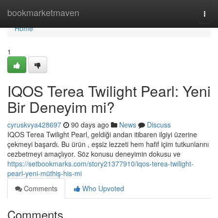
Home
bookmarketmaven
Togg
navi
Home
1
IQOS Terea Twilight Pearl: Yeni
Bir Deneyim mi?
cyruskvya428697
90 days ago
News
Discuss
IQOS Terea Twilight Pearl, geldiği andan itibaren ilgiyi üzerine
çekmeyi başardı. Bu ürün , eşsiz lezzeti hem hafif içim tutkunlarını
cezbetmeyi amaçlıyor. Söz konusu deneyimin dokusu ve
https://setbookmarks.com/story21377910/iqos-terea-twilight-
pearl-yeni-müthiş-his-mi
Comments
Who Upvoted
Comments