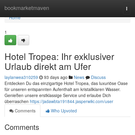
Home
bookmarketmaven
Togg
navi
Home
1
Hotel Tropea: Ihr exklusiver
Urlaub direkt am Ufer
laylanwea310259
93 days ago
News
Discuss
Entdecken Du das einzigartige Hotel Tropea, das luxuriöse Oase
für unseren entspannten Aufenthalt am kristallklaren Wasser.
Genießen unsere erstklassige Service und erlaube Dich
überraschen
https://jadawbta191844.jasperwiki.com/user
Comments
Who Upvoted
Comments