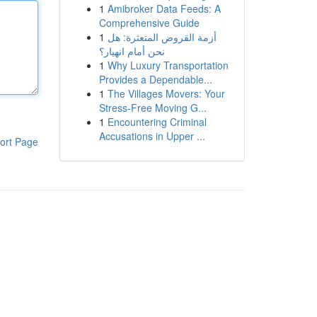
1
Amibroker Data Feeds: A
Comprehensive Guide
1
أزمة القروض المتعثرة: هل
نحن أمام انهيار؟
1
Why Luxury Transportation
Provides a Dependable...
1
The Villages Movers: Your
Stress-Free Moving G...
1
Encountering Criminal
Accusations in Upper ...
ort Page