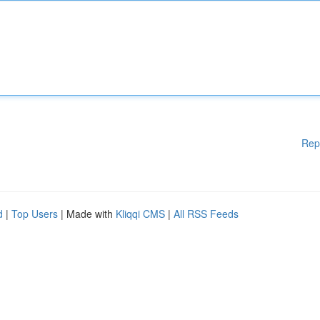
Rep
d
|
Top Users
| Made with
Kliqqi CMS
|
All RSS Feeds