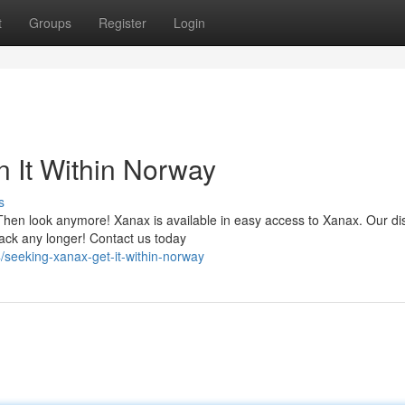
t
Groups
Register
Login
n It Within Norway
s
 Then look anymore! Xanax is available in easy access to Xanax. Our di
back any longer! Contact us today
seeking-xanax-get-it-within-norway