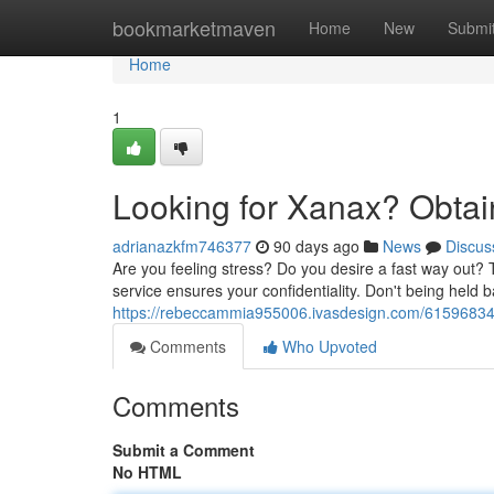
Home
bookmarketmaven
Home
New
Submi
Home
1
Looking for Xanax? Obtai
adrianazkfm746377
90 days ago
News
Discus
Are you feeling stress? Do you desire a fast way out?
service ensures your confidentiality. Don't being held 
https://rebeccammia955006.ivasdesign.com/61596834/
Comments
Who Upvoted
Comments
Submit a Comment
No HTML