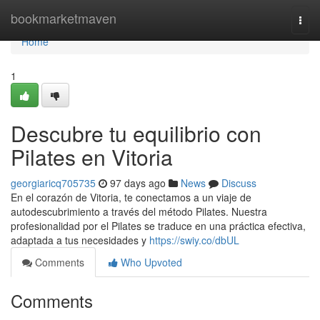
Home
bookmarketmaven
Togg
navi
Home
1
Descubre tu equilibrio con
Pilates en Vitoria
georgiaricq705735
97 days ago
News
Discuss
En el corazón de Vitoria, te conectamos a un viaje de
autodescubrimiento a través del método Pilates. Nuestra
profesionalidad por el Pilates se traduce en una práctica efectiva,
adaptada a tus necesidades y
https://swiy.co/dbUL
Comments
Who Upvoted
Comments