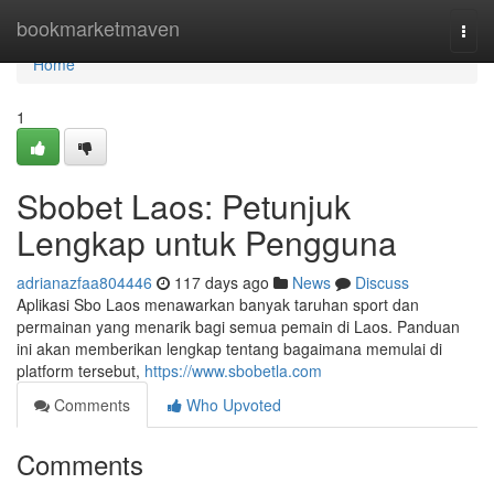
Home
bookmarketmaven
Togg
navi
Home
1
Sbobet Laos: Petunjuk
Lengkap untuk Pengguna
adrianazfaa804446
117 days ago
News
Discuss
Aplikasi Sbo Laos menawarkan banyak taruhan sport dan
permainan yang menarik bagi semua pemain di Laos. Panduan
ini akan memberikan lengkap tentang bagaimana memulai di
platform tersebut,
https://www.sbobetla.com
Comments
Who Upvoted
Comments