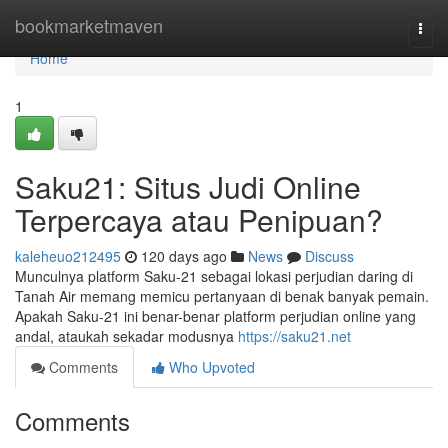
Home
bookmarketmaven
Togg
navi
Home
1
Saku21: Situs Judi Online
Terpercaya atau Penipuan?
kaleheuo212495
120 days ago
News
Discuss
Munculnya platform Saku-21 sebagai lokasi perjudian daring di
Tanah Air memang memicu pertanyaan di benak banyak pemain.
Apakah Saku-21 ini benar-benar platform perjudian online yang
andal, ataukah sekadar modusnya
https://saku21.net
Comments
Who Upvoted
Comments