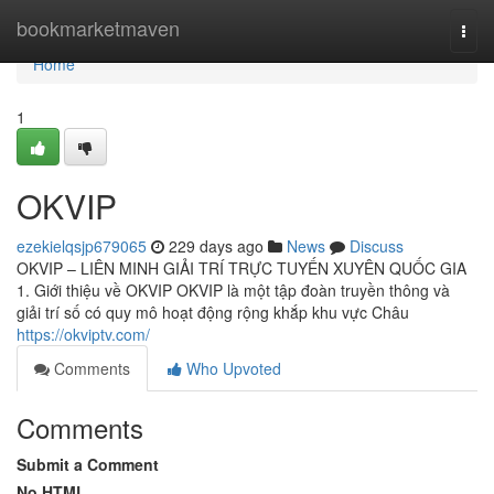
Home
bookmarketmaven
Togg
navi
Home
1
OKVIP
ezekielqsjp679065
229 days ago
News
Discuss
OKVIP – LIÊN MINH GIẢI TRÍ TRỰC TUYẾN XUYÊN QUỐC GIA
1. Giới thiệu về OKVIP OKVIP là một tập đoàn truyền thông và
giải trí số có quy mô hoạt động rộng khắp khu vực Châu
https://okviptv.com/
Comments
Who Upvoted
Comments
Submit a Comment
No HTML