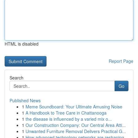
HTML is disabled
Report Page
Search
Go
Published News
1
Meme Soundboard: Your Ultimate Amusing Noise
1
A Handbook to Tree Care in Chattanooga
1
the disease is influenced by a varied mix o...
1
Our Construction Company: Our Central Area Atti...
1
Unwanted Furniture Removal Delivers Practical G...
1
How advanced technology networks are reshaping