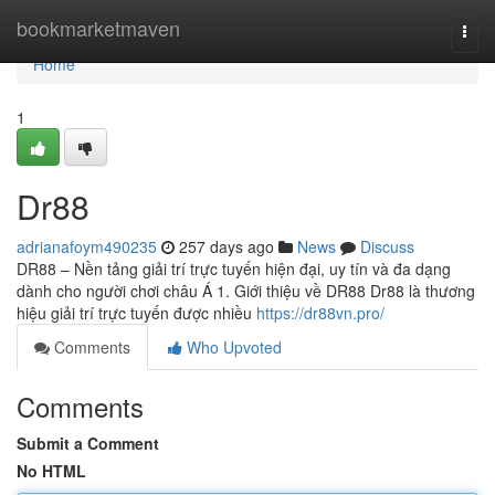
Home
bookmarketmaven
Togg
navi
Home
1
Dr88
adrianafoym490235
257 days ago
News
Discuss
DR88 – Nền tảng giải trí trực tuyến hiện đại, uy tín và đa dạng
dành cho người chơi châu Á 1. Giới thiệu về DR88 Dr88 là thương
hiệu giải trí trực tuyến được nhiều
https://dr88vn.pro/
Comments
Who Upvoted
Comments
Submit a Comment
No HTML