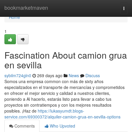
Home
bookmarketmaven
Togg
navi
Home
1
Fascination About camion grua
en sevilla
sybilm724gln0
269 days ago
News
Discuss
Somos una empresa common con más de sixty años
especializados en el transporte de mercancías y comprometidos
en ofrecer el mejor servicio y calidad a nuestros clientes,
poniendo a Al hacerlo, estarás listo para llevar a cabo tus
proyectos sin contratiempos y con los mejores resultados
posibles. ¡Haz de
https://lukasyumdt.blogs-
service.com/69300372/alquiler-camion-grua-en-sevilla-options
Comments
Who Upvoted