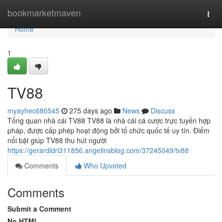
Home
bookmarketmaven
Togg
navi
Home
1
TV88
myayhec680545
275 days ago
News
Discuss
Tổng quan nhà cái TV88 TV88 là nhà cái cá cược trực tuyến hợp
pháp, được cấp phép hoạt động bởi tổ chức quốc tế uy tín. Điểm
nổi bật giúp TV88 thu hút người
https://gerardldri311856.angelinsblog.com/37245049/tv88
Comments
Who Upvoted
Comments
Submit a Comment
No HTML