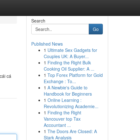
Search
Go
Published News
1
Ultimate Sex Gadgets for
Couples UK: A Buyer...
1
Finding the Right Bulk
Cooking Oil Supplier: A ...
1
Top Forex Platform for Gold
cái cá
Exchange : To...
1
A Newbie's Guide to
Handbook for Beginners
1
Online Learning :
Revolutionizing Academie...
1
Finding the Right
Vancouver top Tax
Accountant ...
1
The Doors Are Closed: A
Stark Analysis