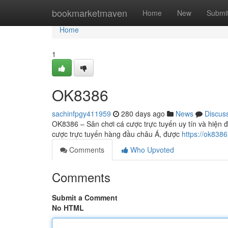
Home
bookmarketmaven
Home
New
Submi
Home
1
OK8386
sachinfpgy411959
280 days ago
News
Discus
OK8386 – Sân chơi cá cược trực tuyến uy tín và hiện 
cược trực tuyến hàng đầu châu Á, được
https://ok8386
Comments
Who Upvoted
Comments
Submit a Comment
No HTML