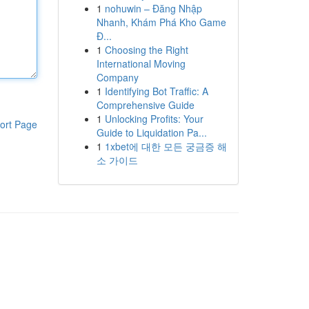
1
nohuwin – Đăng Nhập
Nhanh, Khám Phá Kho Game
Đ...
1
Choosing the Right
International Moving
Company
1
Identifying Bot Traffic: A
Comprehensive Guide
1
Unlocking Profits: Your
ort Page
Guide to Liquidation Pa...
1
1xbet에 대한 모든 궁금증 해
소 가이드