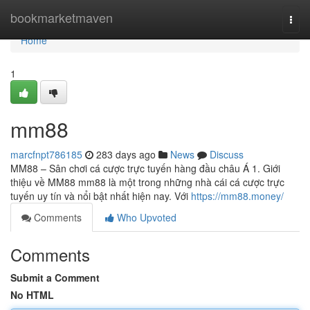
Home
bookmarketmaven
Togg
navi
Home
1
mm88
marcfnpt786185
283 days ago
News
Discuss
MM88 – Sân chơi cá cược trực tuyến hàng đầu châu Á 1. Giới
thiệu về MM88 mm88 là một trong những nhà cái cá cược trực
tuyến uy tín và nổi bật nhất hiện nay. Với
https://mm88.money/
Comments
Who Upvoted
Comments
Submit a Comment
No HTML