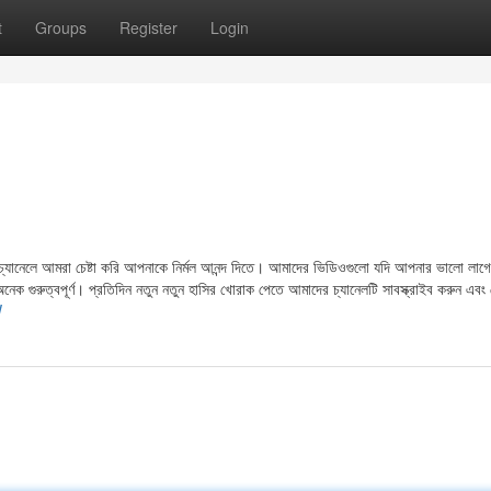
t
Groups
Register
Login
নেলে আমরা চেষ্টা করি আপনাকে নির্মল আনন্দ দিতে। আমাদের ভিডিওগুলো যদি আপনার ভালো লাগে
ক গুরুত্বপূর্ণ। প্রতিদিন নতুন নতুন হাসির খোরাক পেতে আমাদের চ্যানেলটি সাবস্ক্রাইব করুন এবং
W