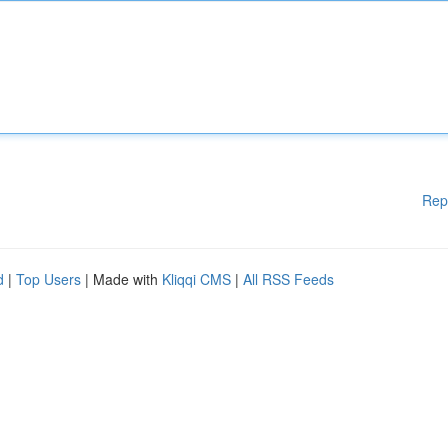
Rep
d
|
Top Users
| Made with
Kliqqi CMS
|
All RSS Feeds