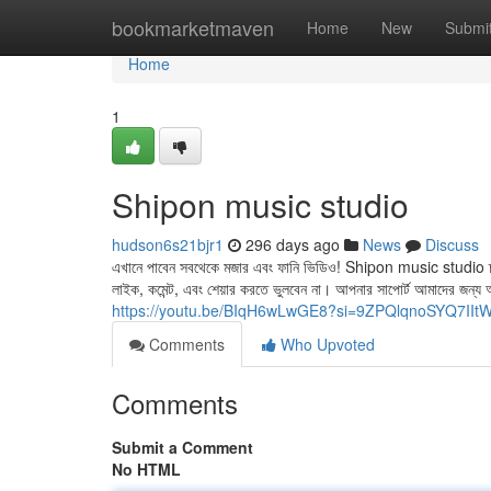
Home
bookmarketmaven
Home
New
Submi
Home
1
Shipon music studio
hudson6s21bjr1
296 days ago
News
Discuss
এখানে পাবেন সবথেকে মজার এবং ফানি ভিডিও! Shipon music studio চ্যা
লাইক, কমেন্ট, এবং শেয়ার করতে ভুলবেন না। আপনার সাপোর্ট আমাদের জন্য অনে
https://youtu.be/BIqH6wLwGE8?si=9ZPQlqnoSYQ7IIt
Comments
Who Upvoted
Comments
Submit a Comment
No HTML