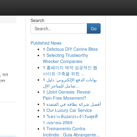
Search
Go
Published News
1
Delicious DIY Canine Bites
1
Selecting Trustworthy
Wrecker Companies
1
홈페이지 제작 성공적인 웹
사이트 구축을 위한 ...
, তবে
1
بوابات الدفع الإلكتروني: دليل
 বেল
شامل للمتاجر الإل...
1
{Joint Genesis: Reveal
Pain-Free Movement?
1
أفضل شركة نظافة في القنفذة
1
Our Luxury Car Service
1
วิเคราะห์บอลประจำวันพุธที่
1 เมษายน 2569
1
Treinamento Contra
Incêndio : Guia Abrangente...