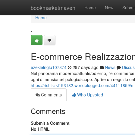
Home
bookmarketmaven
Home
New
Submi
Home
1
E-commerce Realizzazio
ezekielnglu107874
297 days ago
News
Discus
Nel panorama moderno/attuale/odierno, l'e-commerce r
ogni dimensione/tipologia/scopo. Aprire un negozio o
https://rishiszkl193182.worldblogged.com/44111859/
Comments
Who Upvoted
Comments
Submit a Comment
No HTML