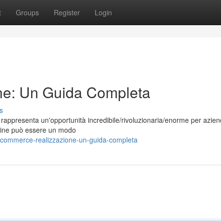
t
Groups
Register
Login
ne: Un Guida Completa
s
appresenta un'opportunità incredibile/rivoluzionaria/enorme per azien
nline può essere un modo
e-commerce-realizzazione-un-guida-completa