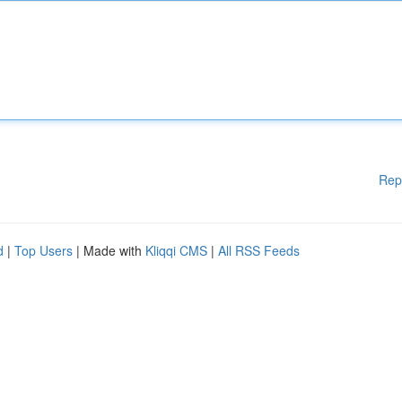
Rep
d
|
Top Users
| Made with
Kliqqi CMS
|
All RSS Feeds