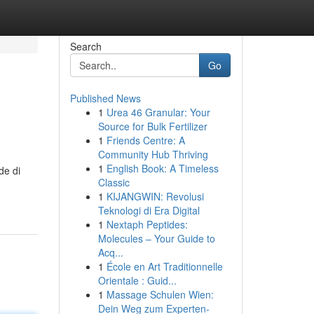
Search
Go
Published News
1
Urea 46 Granular: Your
Source for Bulk Fertilizer
1
Friends Centre: A
Community Hub Thriving
1
English Book: A Timeless
de di
Classic
1
KIJANGWIN: Revolusi
Teknologi di Era Digital
1
Nextaph Peptides:
Molecules – Your Guide to
Acq...
1
École en Art Traditionnelle
Orientale : Guid...
1
Massage Schulen Wien:
Dein Weg zum Experten-