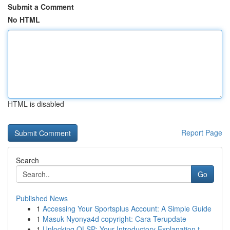
Submit a Comment
No HTML
HTML is disabled
Report Page
Search
Go
Published News
1
Accessing Your Sportsplus Account: A Simple Guide
1
Masuk Nyonya4d copyright: Cara Terupdate
1
Unlocking OLSP: Your Introductory Explanation t...