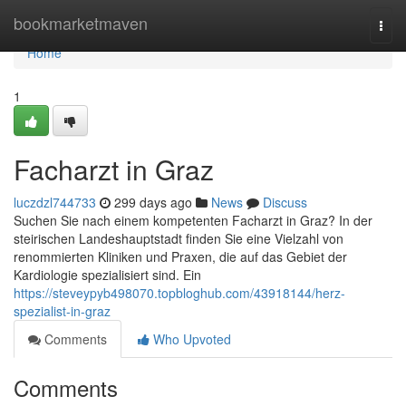
Home
bookmarketmaven
Togg
navi
Home
1
Facharzt in Graz
luczdzl744733
299 days ago
News
Discuss
Suchen Sie nach einem kompetenten Facharzt in Graz? In der
steirischen Landeshauptstadt finden Sie eine Vielzahl von
renommierten Kliniken und Praxen, die auf das Gebiet der
Kardiologie spezialisiert sind. Ein
https://steveypyb498070.topbloghub.com/43918144/herz-
spezialist-in-graz
Comments
Who Upvoted
Comments