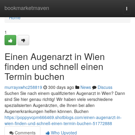
Home
bookmarketmaven
Togg
navi
Home
1
Einen Augenarzt in Wien
finden und schnell einen
Termin buchen
murrayxwhc258819
300 days ago
News
Discuss
Suchen Sie nach einem qualifizierten Augenarzt in Wien? Dann
sind Sie hier genau richtig! Wir haben viele verschiedene
spezialisierten Augenärzten, die Ihnen bei allen
Augenerkrankungen helfen können. Buchen
https://poppyvcpm666469.shotblogs.com/einen-augenarzt-in-
wien-finden-und-schnell-einen-termin-buchen-51772888
Comments
Who Upvoted