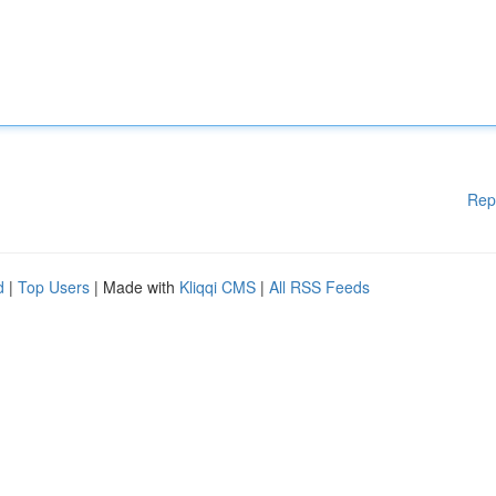
Rep
d
|
Top Users
| Made with
Kliqqi CMS
|
All RSS Feeds