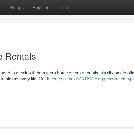
t
Groups
Register
Login
e Rentals
ou need to check out the superb bounce house rentals this city has to off
g to please every kid. Get
https://qasimostu061208.bloggerswise.com/pro