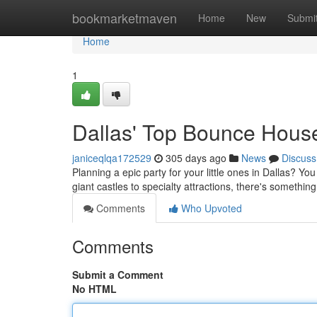
Home
bookmarketmaven
Home
New
Submi
Home
1
Dallas' Top Bounce Hous
janiceqlqa172529
305 days ago
News
Discuss
Planning a epic party for your little ones in Dallas? Y
giant castles to specialty attractions, there's somethin
Comments
Who Upvoted
Comments
Submit a Comment
No HTML