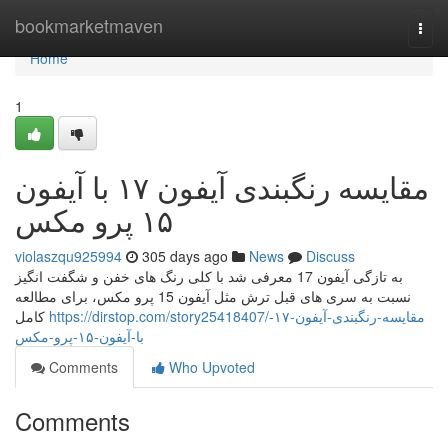
Home
bookmarketmaven
Togg
navi
Home
1
مقایسه رنگبندی آیفون ۱۷ با آیفون
۱۵ پرو مکس
violaszqu925994
305 days ago
News
Discuss
به تازگی آیفون 17 معرفی شد با کلی رنگ های خفن و شگفت انگیز
نسبت به سری های قبل ترش مثل آیفون 15 پرو مکس، برای مطالعه
https://dirstop.com/story25418407/مقایسه-رنگبندی-آیفون-۱۷-
کامل
با-آیفون-۱۵-پرو-مکس
Comments
Who Upvoted
Comments