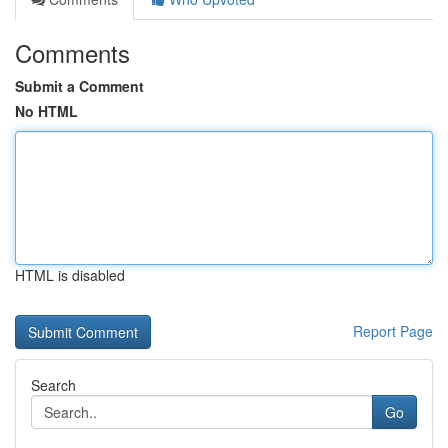
Comments
Submit a Comment
No HTML
HTML is disabled
Report Page
Search
Go