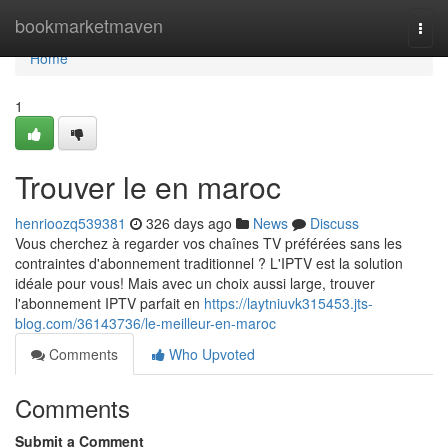
Home
bookmarketmaven
Togg
navi
Home
1
Trouver le en maroc
henrioozq539381
326 days ago
News
Discuss
Vous cherchez à regarder vos chaînes TV préférées sans les
contraintes d'abonnement traditionnel ? L'IPTV est la solution
idéale pour vous! Mais avec un choix aussi large, trouver
l'abonnement IPTV parfait en
https://laytniuvk315453.jts-
blog.com/36143736/le-meilleur-en-maroc
Comments
Who Upvoted
Comments
Submit a Comment