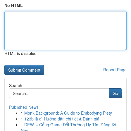
No HTML
HTML is disabled
Report Page
Search
Go
Published News
1
Monk Background: A Guide to Embodying Piety
1
123b là gì Hướng dẫn chi tiết & Đánh giá
1
DE88 – Cổng Game Đổi Thưởng Uy Tín, Đăng Ký
Nha...