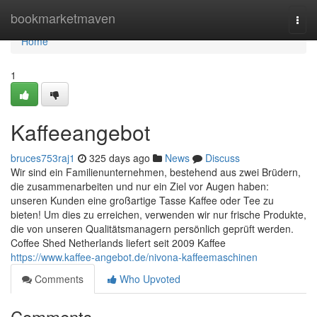
Home
bookmarketmaven
Togg
navi
Home
1
Kaffeeangebot
bruces753raj1
325 days ago
News
Discuss
Wir sind ein Familienunternehmen, bestehend aus zwei Brüdern,
die zusammenarbeiten und nur ein Ziel vor Augen haben:
unseren Kunden eine großartige Tasse Kaffee oder Tee zu
bieten! Um dies zu erreichen, verwenden wir nur frische Produkte,
die von unseren Qualitätsmanagern persönlich geprüft werden.
Coffee Shed Netherlands liefert seit 2009 Kaffee
https://www.kaffee-angebot.de/nivona-kaffeemaschinen
Comments
Who Upvoted
Comments