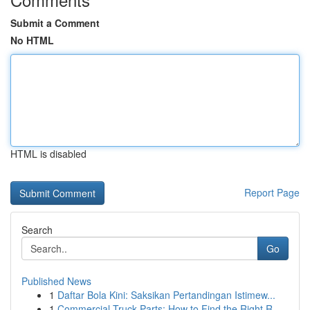
Submit a Comment
No HTML
HTML is disabled
Report Page
Search
Go
Published News
1
Daftar Bola Kini: Saksikan Pertandingan Istimew...
1
Commercial Truck Parts: How to Find the Right R...