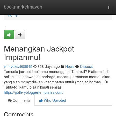
Home
bookmarketmaven
Togg
navi
Home
1
Menangkan Jackpot
Impianmu!
vinnydzsz908545
328 days ago
News
Discuss
Tersedia jackpot impianmu menunggu di Tahta4d? Platform judi
online ini menawarkan berbagai macam permainan memanjakan
yang siap menyediakan kesempatan untuk {menjadiberhasil. Di
Tahta4d, kamu bisa nikmati sensasi
https://gallerybloggertemplates.com/
Comments
Who Upvoted
Comments