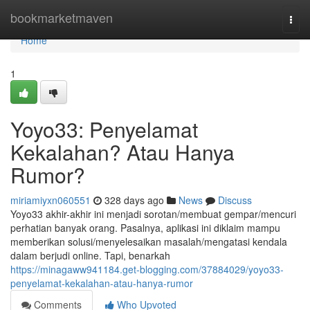
Home
bookmarketmaven
Togg
navi
Home
1
Yoyo33: Penyelamat
Kekalahan? Atau Hanya
Rumor?
miriamiyxn060551
328 days ago
News
Discuss
Yoyo33 akhir-akhir ini menjadi sorotan/membuat gempar/mencuri
perhatian banyak orang. Pasalnya, aplikasi ini diklaim mampu
memberikan solusi/menyelesaikan masalah/mengatasi kendala
dalam berjudi online. Tapi, benarkah
https://minagaww941184.get-blogging.com/37884029/yoyo33-
penyelamat-kekalahan-atau-hanya-rumor
Comments
Who Upvoted