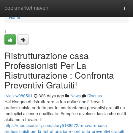
Home
bookmarketmaven
Togg
navi
Home
1
Ristrutturazione casa
Professionisti Per La
Ristrutturazione : Confronta
Preventivi Gratuiti!
liviaizlw986501
326 days ago
News
Discuss
Hai bisogno di ristrutturare la tua abitazione? Trova il
professionista perfetto per te, confrontando preventivi gratuiti da
molteplici aziende qualificate. Semplice e veloce: lascia che noi ti
aiutiamo a trovare il
https://mediasocially.com/story5168572/renovare-casa-
professionisti-per-la-ristrutturazione-confronta-preventivi-gratuiti