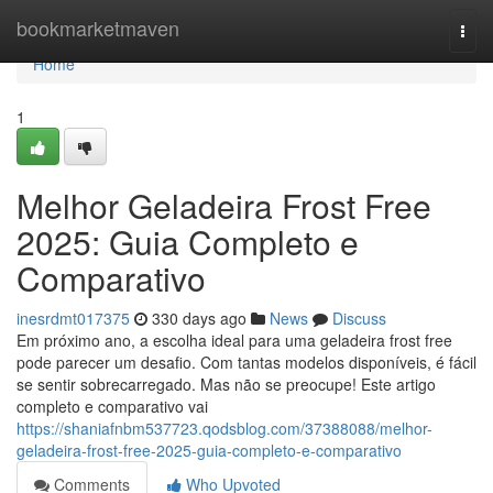
Home
bookmarketmaven
Togg
navi
Home
1
Melhor Geladeira Frost Free
2025: Guia Completo e
Comparativo
inesrdmt017375
330 days ago
News
Discuss
Em próximo ano, a escolha ideal para uma geladeira frost free
pode parecer um desafio. Com tantas modelos disponíveis, é fácil
se sentir sobrecarregado. Mas não se preocupe! Este artigo
completo e comparativo vai
https://shaniafnbm537723.qodsblog.com/37388088/melhor-
geladeira-frost-free-2025-guia-completo-e-comparativo
Comments
Who Upvoted