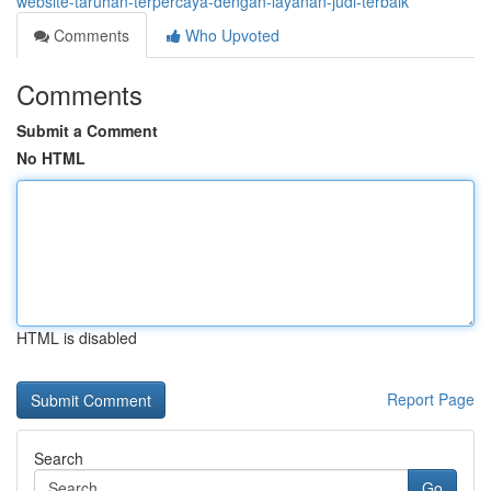
website-taruhan-terpercaya-dengan-layanan-judi-terbaik
Comments
Who Upvoted
Comments
Submit a Comment
No HTML
HTML is disabled
Report Page
Search
Go