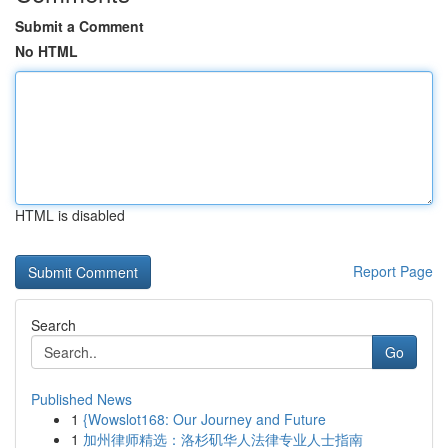
Submit a Comment
No HTML
HTML is disabled
Report Page
Search
Go
Published News
1
{Wowslot168: Our Journey and Future
1
加州律师精选：洛杉矶华人法律专业人士指南