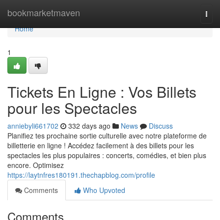
Home
bookmarketmaven
Togg
navi
Home
1
Tickets En Ligne : Vos Billets
pour les Spectacles
anniebyli661702
332 days ago
News
Discuss
Planifiez tes prochaine sortie culturelle avec notre plateforme de
billetterie en ligne ! Accédez facilement à des billets pour les
spectacles les plus populaires : concerts, comédies, et bien plus
encore. Optimisez
https://laytnfres180191.thechapblog.com/profile
Comments
Who Upvoted
Comments