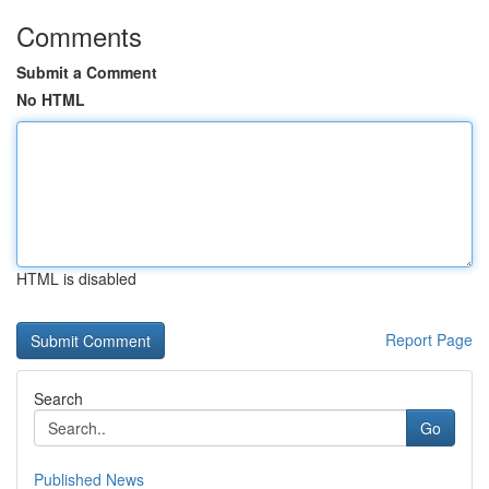
Comments
Submit a Comment
No HTML
HTML is disabled
Report Page
Search
Go
Published News