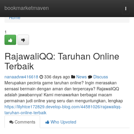
Home
bookmarketmaven
Togg
navi
Home
1
RajawaliQQ: Taruhan Online
Terbaik
nanaadvw416618
336 days ago
News
Discuss
Merupakan pecinta game taruhan online? Ingin merasakan
sensasi bermain dengan aman dan terpercaya? RajawaliQQ
adalah jawabannya! Kami menawarkan berbagai macam
permainan judi online yang seru dan menguntungkan, lengkap
https://lilyhtce172829.develop-blog.com/44581026/rajawaliqq-
taruhan-online-terbaik
Comments
Who Upvoted