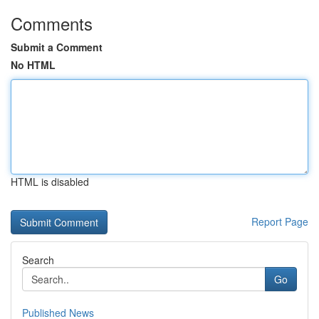
Comments
Submit a Comment
No HTML
HTML is disabled
Report Page
Search
Go
Published News