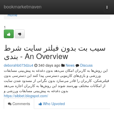
Home
bookmarketmaven
Togg
navi
Home
1
سیب بت بدون فیلتر سایت شرط
بندی - An Overview
deborahb073dzu4
340 days ago
News
Discuss
این روش‌ها به کاربران امکان می‌دهد بدون دغدغه به پیش‌بینی مسابقات
ورزشی و بازی‌های کازینویی دسترسی پیدا کنند این دسترسی بدون
فیلترشکن، کاربران را قادر می‌سازد بدون نگرانی از مسدود شدن سایت
از امکانات مختلف بهره‌مند شوند این روش‌ها به کاربران اجازه می‌دهد
بدون دغدغه به پیش‌بینی مسابقات ورزشی و
https://sibbet.blogspot.com/
Comments
Who Upvoted