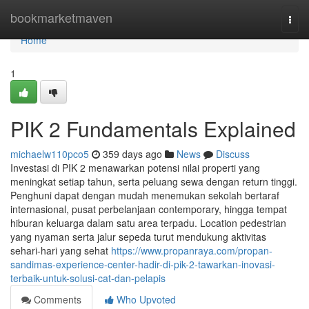
Home
bookmarketmaven
Togg
navi
Home
1
PIK 2 Fundamentals Explained
michaelw110pco5
359 days ago
News
Discuss
Investasi di PIK 2 menawarkan potensi nilai properti yang
meningkat setiap tahun, serta peluang sewa dengan return tinggi.
Penghuni dapat dengan mudah menemukan sekolah bertaraf
internasional, pusat perbelanjaan contemporary, hingga tempat
hiburan keluarga dalam satu area terpadu. Location pedestrian
yang nyaman serta jalur sepeda turut mendukung aktivitas
sehari-hari yang sehat
https://www.propanraya.com/propan-
sandimas-experience-center-hadir-di-pik-2-tawarkan-inovasi-
terbaik-untuk-solusi-cat-dan-pelapis
Comments
Who Upvoted