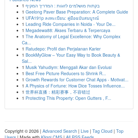
1
בקתות מושלמים לזוגות : המדריך המקיף
1
Geelong Paver Base Preparation: A Complete Guide
1
UFA191p ลงทะเบียน: คู่มือฉบับสมบูรณ์
1
Leading Ride Companies in Noida - Your De...
1
Megadewa88: Akses Terbaru & Terpercaya
1
The Anatomy of Legal Excellence: Why Complex
Ca...
1
Ratudepo: Profil dan Perjalanan Karier
1
BookMyGlow – Your Easy Way to Book Beauty &
Sal...
1
Musik Yahudiym: Menggali Akar dan Evolusi
1
Best Free Picture Reducers to Shrink R...
1
Growth Rewards for Customer Chat Apps - Motivat...
1
A Physics of Fortune: How Dice Tosses Influence...
1
世界杯直播：精彩赛事，不容错过
1
Protecting This Property: Open Gutters , F...
Copyright © 2026 |
Advanced Search
|
Live
|
Tag Cloud
|
Top
Users
| Made with
Kliqqi CMS
|
All RSS Feeds