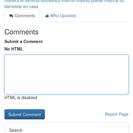
manera-el-servicio-doméstico-interno-madrid-puede-mejorar-tu-
bienestar-en-casa
Comments
Who Upvoted
Comments
Submit a Comment
No HTML
HTML is disabled
Report Page
Search