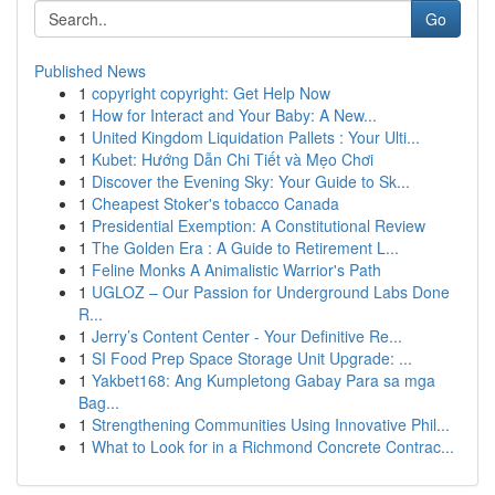
Go
Published News
1
copyright copyright: Get Help Now
1
How for Interact and Your Baby: A New...
1
United Kingdom Liquidation Pallets : Your Ulti...
1
Kubet: Hướng Dẫn Chi Tiết và Mẹo Chơi
1
Discover the Evening Sky: Your Guide to Sk...
1
Cheapest Stoker's tobacco Canada
1
Presidential Exemption: A Constitutional Review
1
The Golden Era : A Guide to Retirement L...
1
Feline Monks A Animalistic Warrior's Path
1
UGLOZ – Our Passion for Underground Labs Done
R...
1
Jerry’s Content Center - Your Definitive Re...
1
SI Food Prep Space Storage Unit Upgrade: ...
1
Yakbet168: Ang Kumpletong Gabay Para sa mga
Bag...
1
Strengthening Communities Using Innovative Phil...
1
What to Look for in a Richmond Concrete Contrac...