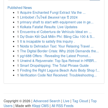
Published News
1
Acquire Enchanted Fungi Extract Via the ...
1
Limbobet เว็บไซต์ อัพเดทล่าสุด ปี 2024
1
primary shaft to start with equipment use in ge...
1
Kolkata Fatafat Results: Live Updates
1
Encuentra el Cobertura de Vehículo Ideal en ...
1
Dự Đoán Kết Quả Miễn Phí: Bảng Cầu 100 & S...
1
It is incapable to satisfy this inquiry .
1
Noida to Dehradun Taxi: Your Relaxing Travel ...
1
The Digital Border Crisis: Why 2026 Demands the...
1
pg1688 Offers : Revealing the Latest Promot...
1
Unwind & Rejuvenate: Top Spa Retreat in HRBR...
1
Smart Dropshipping: The Total Phrase Guide
1
Finding the Right Laguna Beach Auto Body Shop f...
1
Verification Code Not Received: Troubleshooting...
Copyright © 2026 |
Advanced Search
|
Live
|
Tag Cloud
|
Top
Users
| Made with
Kliqqi CMS
|
All RSS Feeds