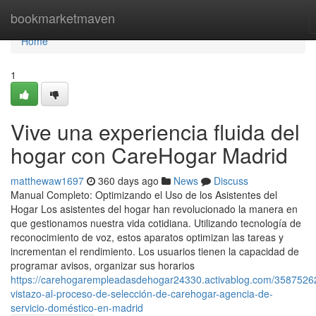
Home
bookmarketmaven
Home
1
Vive una experiencia fluida del
hogar con CareHogar Madrid
matthewaw1697
360 days ago
News
Discuss
Manual Completo: Optimizando el Uso de los Asistentes del
Hogar Los asistentes del hogar han revolucionado la manera en
que gestionamos nuestra vida cotidiana. Utilizando tecnología de
reconocimiento de voz, estos aparatos optimizan las tareas y
incrementan el rendimiento. Los usuarios tienen la capacidad de
programar avisos, organizar sus horarios
https://carehogarempleadasdehogar24330.activablog.com/3587526
vistazo-al-proceso-de-selección-de-carehogar-agencia-de-
servicio-doméstico-en-madrid