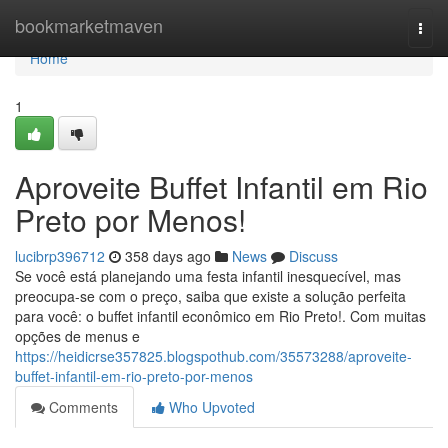
Home
bookmarketmaven
Togg
navi
Home
1
Aproveite Buffet Infantil em Rio
Preto por Menos!
lucibrp396712
358 days ago
News
Discuss
Se você está planejando uma festa infantil inesquecível, mas
preocupa-se com o preço, saiba que existe a solução perfeita
para você: o buffet infantil econômico em Rio Preto!. Com muitas
opções de menus e
https://heidicrse357825.blogspothub.com/35573288/aproveite-
buffet-infantil-em-rio-preto-por-menos
Comments
Who Upvoted