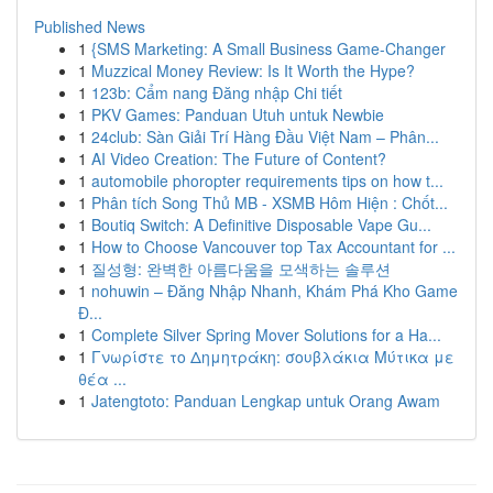
Published News
1
{SMS Marketing: A Small Business Game-Changer
1
Muzzical Money Review: Is It Worth the Hype?
1
123b: Cẩm nang Đăng nhập Chi tiết
1
PKV Games: Panduan Utuh untuk Newbie
1
24club: Sàn Giải Trí Hàng Đầu Việt Nam – Phân...
1
AI Video Creation: The Future of Content?
1
automobile phoropter requirements tips on how t...
1
Phân tích Song Thủ MB - XSMB Hôm Hiện : Chốt...
1
Boutiq Switch: A Definitive Disposable Vape Gu...
1
How to Choose Vancouver top Tax Accountant for ...
1
질성형: 완벽한 아름다움을 모색하는 솔루션
1
nohuwin – Đăng Nhập Nhanh, Khám Phá Kho Game
Đ...
1
Complete Silver Spring Mover Solutions for a Ha...
1
Γνωρίστε το Δημητράκη: σουβλάκια Μύτικα με
θέα ...
1
Jatengtoto: Panduan Lengkap untuk Orang Awam