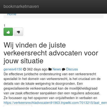
Home
bookmarketmaven
Home
1
Wij vinden de juiste
verkeersrecht advocaten voor
jouw situatie
genesv6150
362 days ago
News
Discuss
De effectieve juridische ondersteuning van een verkeersrecht
specialist In het domein van verkeersrecht, is het cruciaal om de
details van de lokale wetgeving te doorgronden. Een
gespecialiseerde verkeersadvocaat kan de moeilijkheidsgraad
van uw zaak effectiever aanpakken dan een reguliere advocaat.
Ze focussen op het opsporen van onjuistheden in verbalen en
https://verkeersrechtadvocaten91963.tnpwiki.com/7013215/laat_e