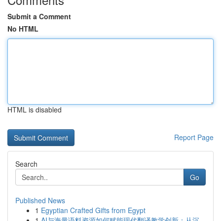
Submit a Comment
No HTML
HTML is disabled
Report Page
Search
Go
Published News
1
Egyptian Crafted Gifts from Egypt
1
AI与海量语料资源如何赋能现代翻译教学创新：从沉...