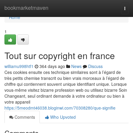
Home
bookmarketmaven
Togg
navi
Home
1
Tout sur copyright en france
williamu998htf1
364 days ago
News
Discuss
Ces cookies ensuite ces technique similaires sont à l’égard de
très petits chemise transcrit ou bien vrais morceaux à l’égard de
chiffre qui contiennent souvent unique identifiant unique. Lorsque
vous-même visitez bizarre profession web ou utilisez bizarre Soin
Changeant, seul ordinant demande à votre ordinateur ou bien à
votre appareil
https://5meodmt46038.bloginwi.com/70308280/que-signifie
Comments
Who Upvoted
Comments