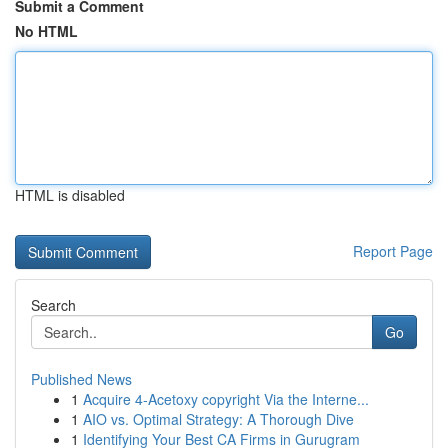
Submit a Comment
No HTML
HTML is disabled
Report Page
Search
Go
Published News
1
Acquire 4-Acetoxy copyright Via the Interne...
1
AIO vs. Optimal Strategy: A Thorough Dive
1
Identifying Your Best CA Firms in Gurugram