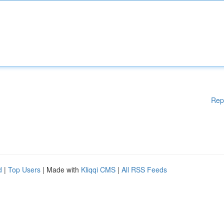
Rep
d
|
Top Users
| Made with
Kliqqi CMS
|
All RSS Feeds