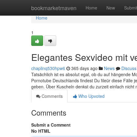
Home
bookmarketmaven
Home
New
Submi
Home
1
Elegantes Sexvideo mit v
chaplinq530hpw6
365 days ago
News
Discuss
Tatsächlich ist es absolut egal, ob du auf hängende Mon
Pornotube Deutschlands findest Du fileür diese Fälle
geben. Über Kuscheln denkst du zurzeit einfach nicht
Comments
Who Upvoted
Comments
Submit a Comment
No HTML