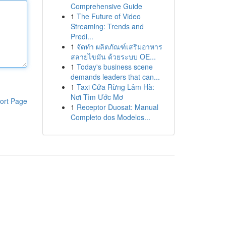
Comprehensive Guide
1
The Future of Video
Streaming: Trends and
Predi...
1
จัดทำ ผลิตภัณฑ์เสริมอาหาร
สลายไขมัน ด้วยระบบ OE...
1
Today's business scene
demands leaders that can...
1
Taxi Cửa Rừng Lâm Hà:
Nơi Tìm Ước Mơ
ort Page
1
Receptor Duosat: Manual
Completo dos Modelos...