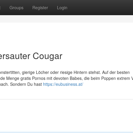
t
Groups
Register
Login
ersauter Cougar
stertitten, gierige Löcher oder riesige Hintern stehst. Auf der besten
 jede Menge gratis Pornos mit devoten Babes, die beim Poppen extrem V
 nach. Sondern Du hast
https://eubusiness.at/