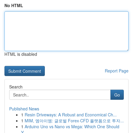
No HTML
HTML is disabled
Report Page
Search
Go
Published News
1
Resin Driveways: A Robust and Economical Ch...
1
MIM, 엠아이엠: 글로벌 Forex·CFD 플랫폼으로 투자...
1
Arduino Uno vs Nano vs Mega: Which One Should
Y...