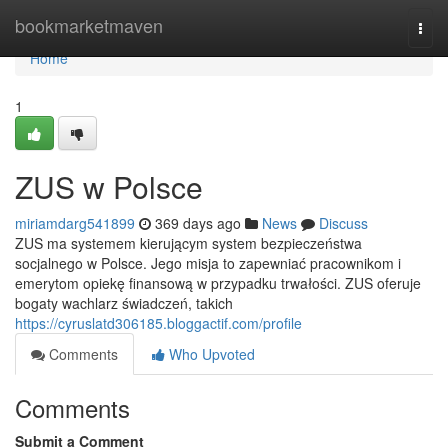
Home
bookmarketmaven
Togg
navi
Home
1
ZUS w Polsce
miriamdarg541899
369 days ago
News
Discuss
ZUS ma systemem kierującym system bezpieczeństwa
socjalnego w Polsce. Jego misja to zapewniać pracownikom i
emerytom opiekę finansową w przypadku trwałości. ZUS oferuje
bogaty wachlarz świadczeń, takich
https://cyruslatd306185.bloggactif.com/profile
Comments
Who Upvoted
Comments
Submit a Comment