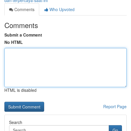
dan-terpercaya-saat-ini
Comments
Who Upvoted
Comments
Submit a Comment
No HTML
HTML is disabled
Report Page
Search
Go