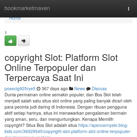
Home
bookmarketmaven
Togg
navi
Home
1
copyright Slot: Platform Slot
Online Terpopuler dan
Terpercaya Saat Ini
posecig925rye5
367 days ago
News
Discuss
Dunia permainan online semakin populer, dan Bos Slot telah
menjadi salah satu situs slot online yang paling banyak dicari oleh
para pecinta judi daring di Indonesia. Dengan ribuan pengguna
aktif setiap harinya, situs ini menawarkan pengalaman bermain
yang aman, seru, dan menguntungkan. Kenapa Memilih
copyright? Situs Bos Slot adalah situs
https://spencernyekr.blog-
kids.com/36929545/copyright-slot-platform-slot-online-terpopuler-