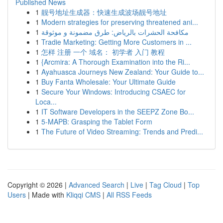
Published News
1
靓号地址生成器：快速生成波场靓号地址
1
Modern strategies for preserving threatened ani...
1
مكافحة الحشرات بالرياض: طرق مضمونة و موثوقة
1
Tradie Marketing: Getting More Customers in ...
1
怎样 注册 一个 域名： 初学者 入门 教程
1
{Arcmira: A Thorough Examination into the Ri...
1
Ayahuasca Journeys New Zealand: Your Guide to...
1
Buy Fanta Wholesale: Your Ultimate Guide
1
Secure Your Windows: Introducing CSAEC for
Loca...
1
IT Software Developers in the SEEPZ Zone Bo...
1
5-MAPB: Grasping the Tablet Form
1
The Future of Video Streaming: Trends and Predi...
Copyright © 2026 |
Advanced Search
|
Live
|
Tag Cloud
|
Top
Users
| Made with
Kliqqi CMS
|
All RSS Feeds