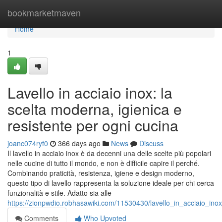
Home
bookmarketmaven
Home
1
Lavello in acciaio inox: la
scelta moderna, igienica e
resistente per ogni cucina
joanc074ryf0
366 days ago
News
Discuss
Il lavello in acciaio inox è da decenni una delle scelte più popolari
nelle cucine di tutto il mondo, e non è difficile capire il perché.
Combinando praticità, resistenza, igiene e design moderno,
questo tipo di lavello rappresenta la soluzione ideale per chi cerca
funzionalità e stile. Adatto sia alle
https://zionpwdio.robhasawiki.com/11530430/lavello_in_acciaio_in
Comments
Who Upvoted