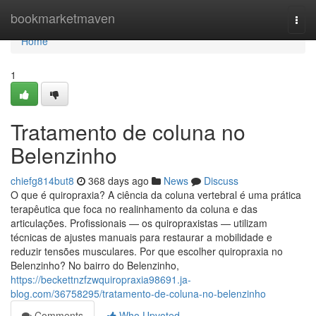
Home
bookmarketmaven
Togg
navi
Home
1
Tratamento de coluna no
Belenzinho
chiefg814but8
368 days ago
News
Discuss
O que é quiropraxia? A ciência da coluna vertebral é uma prática
terapêutica que foca no realinhamento da coluna e das
articulações. Profissionais — os quiropraxistas — utilizam
técnicas de ajustes manuais para restaurar a mobilidade e
reduzir tensões musculares. Por que escolher quiropraxia no
Belenzinho? No bairro do Belenzinho,
https://beckettnzfzwquiropraxia98691.ja-
blog.com/36758295/tratamento-de-coluna-no-belenzinho
Comments
Who Upvoted