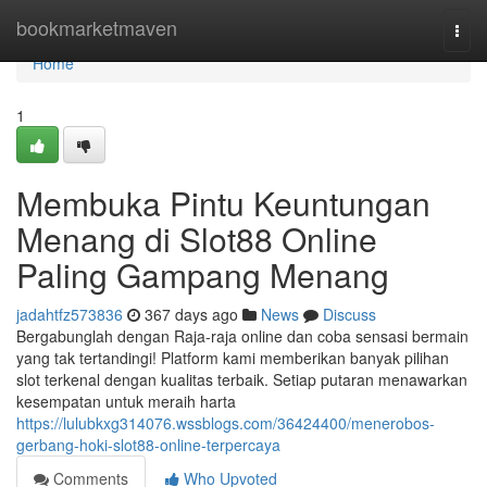
Home
bookmarketmaven
Togg
navi
Home
1
Membuka Pintu Keuntungan
Menang di Slot88 Online
Paling Gampang Menang
jadahtfz573836
367 days ago
News
Discuss
Bergabunglah dengan Raja-raja online dan coba sensasi bermain
yang tak tertandingi! Platform kami memberikan banyak pilihan
slot terkenal dengan kualitas terbaik. Setiap putaran menawarkan
kesempatan untuk meraih harta
https://lulubkxg314076.wssblogs.com/36424400/menerobos-
gerbang-hoki-slot88-online-terpercaya
Comments
Who Upvoted