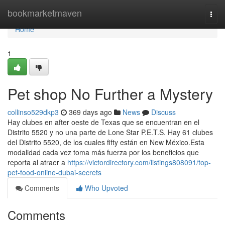
Home
bookmarketmaven
Togg
navi
Home
1
Pet shop No Further a Mystery
collinso529dkp3
369 days ago
News
Discuss
Hay clubes en after oeste de Texas que se encuentran en el
Distrito 5520 y no una parte de Lone Star P.E.T.S. Hay 61 clubes
del Distrito 5520, de los cuales fifty están en New México.Esta
modalidad cada vez toma más fuerza por los beneficios que
reporta al atraer a
https://victordirectory.com/listings808091/top-
pet-food-online-dubai-secrets
Comments
Who Upvoted
Comments