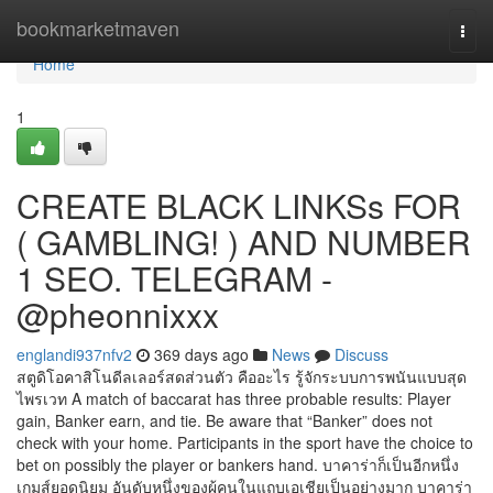
Home
bookmarketmaven
Togg
navi
Home
1
CREATE BLACK LINKSs FOR
( GAMBLING! ) AND NUMBER
1 SEO. TELEGRAM -
@pheonnixxx
englandi937nfv2
369 days ago
News
Discuss
สตูดิโอคาสิโนดีลเลอร์สดส่วนตัว คืออะไร รู้จักระบบการพนันแบบสุด
ไพรเวท A match of baccarat has three probable results: Player
gain, Banker earn, and tie. Be aware that “Banker” does not
check with your home. Participants in the sport have the choice to
bet on possibly the player or bankers hand. บาคาร่าก็เป็นอีกหนึ่ง
เกมส์ยอดนิยม อันดับหนึ่งของผู้คนในแถบเอเชียเป็นอย่างมาก บาคาร่า